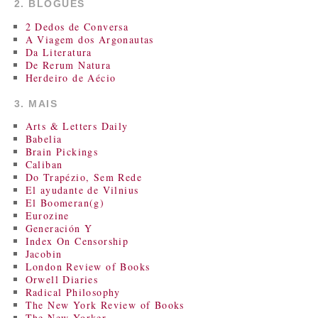
2. BLOGUES
2 Dedos de Conversa
A Viagem dos Argonautas
Da Literatura
De Rerum Natura
Herdeiro de Aécio
3. MAIS
Arts & Letters Daily
Babelia
Brain Pickings
Caliban
Do Trapézio, Sem Rede
El ayudante de Vilnius
El Boomeran(g)
Eurozine
Generación Y
Index On Censorship
Jacobin
London Review of Books
Orwell Diaries
Radical Philosophy
The New York Review of Books
The New Yorker