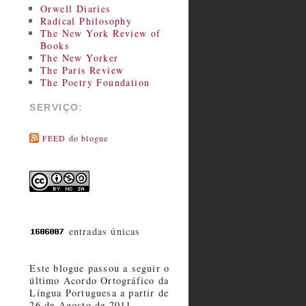
Orwell Diaries
Radical Philosophy
The New York Review of
Books
The New Yorker
The Paris Review
The Poetry Foundation
SERVIÇO:
FEED do blogue
entradas únicas
Este blogue passou a seguir o
último Acordo Ortográfico da
Língua Portuguesa a partir de
26 de Agosto de 2011