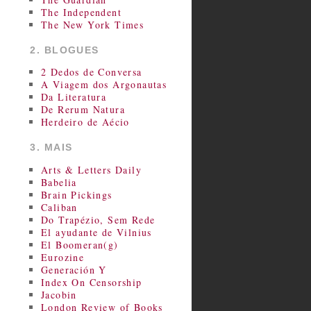
The Independent
The New York Times
2. BLOGUES
2 Dedos de Conversa
A Viagem dos Argonautas
Da Literatura
De Rerum Natura
Herdeiro de Aécio
3. MAIS
Arts & Letters Daily
Babelia
Brain Pickings
Caliban
Do Trapézio, Sem Rede
El ayudante de Vilnius
El Boomeran(g)
Eurozine
Generación Y
Index On Censorship
Jacobin
London Review of Books