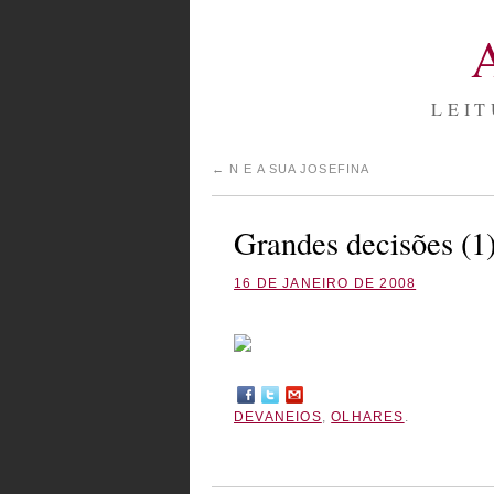
LEIT
←
N E A SUA JOSEFINA
Grandes decisões (1
16 DE JANEIRO DE 2008
DEVANEIOS
,
OLHARES
.