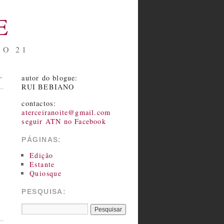
E
NO 21
autor do blogue:
→
RUI BEBIANO
contactos:
aterceiranoite@gmail.com
seguir ATN no Facebook
PÁGINAS:
Edição
Estante
Quiosque
PESQUISA: