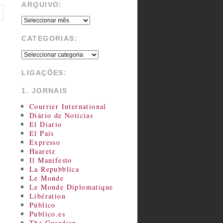
ARQUIVO:
CATEGORIAS:
LIGAÇÕES:
1. JORNAIS
Courrier International
Diário de Notícias
El Diario
El País
Expresso
Haaretz
Il Manifesto
La Repubblica
Le Monde
Le Monde Diplomatique
Libération
Público
Publico.es
The Guardian