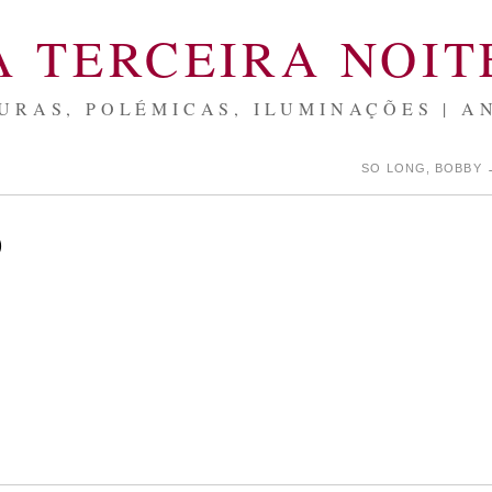
A TERCEIRA NOIT
URAS, POLÉMICAS, ILUMINAÇÕES | A
SO LONG, BOBBY
)