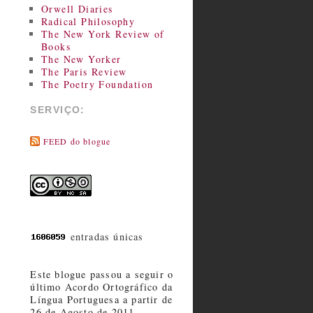
Orwell Diaries
Radical Philosophy
The New York Review of
Books
The New Yorker
The Paris Review
The Poetry Foundation
SERVIÇO:
FEED do blogue
entradas únicas
Este blogue passou a seguir o
último Acordo Ortográfico da
Língua Portuguesa a partir de
26 de Agosto de 2011