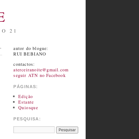
E
NO 21
autor do blogue:
→
RUI BEBIANO
contactos:
aterceiranoite@gmail.com
seguir ATN no Facebook
PÁGINAS:
Edição
Estante
Quiosque
PESQUISA: