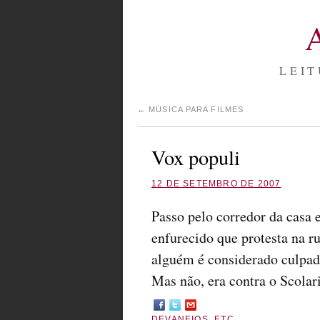
LEIT
←
MÚSICA PARA FILMES
Vox populi
12 DE SETEMBRO DE 2007
Passo pelo corredor da casa e
enfurecido que protesta na r
alguém é considerado culpad
Mas não, era contra o Scolari
DEVANEIOS
,
ETC.
.