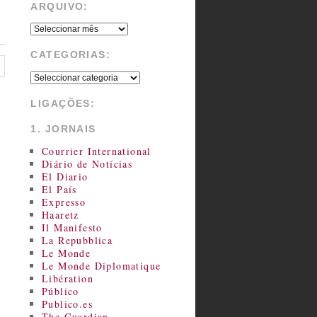
ARQUIVO:
CATEGORIAS:
LIGAÇÕES:
1. JORNAIS
Courrier International
Diário de Notícias
El Diario
El País
Expresso
Haaretz
Il Manifesto
La Repubblica
Le Monde
Le Monde Diplomatique
Libération
Público
Publico.es
The Guardian