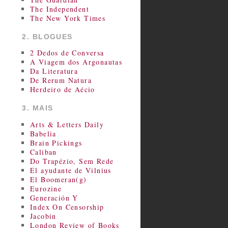
The Independent
The New York Times
2. BLOGUES
2 Dedos de Conversa
A Viagem dos Argonautas
Da Literatura
De Rerum Natura
Herdeiro de Aécio
3. MAIS
Arts & Letters Daily
Babelia
Brain Pickings
Caliban
Do Trapézio, Sem Rede
El ayudante de Vilnius
El Boomeran(g)
Eurozine
Generación Y
Index On Censorship
Jacobin
London Review of Books