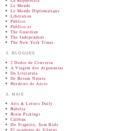
La Repubblica
Le Monde
Le Monde Diplomatique
Libération
Público
Publico.es
The Guardian
The Independent
The New York Times
2. BLOGUES
2 Dedos de Conversa
A Viagem dos Argonautas
Da Literatura
De Rerum Natura
Herdeiro de Aécio
3. MAIS
Arts & Letters Daily
Babelia
Brain Pickings
Caliban
Do Trapézio, Sem Rede
El ayudante de Vilnius