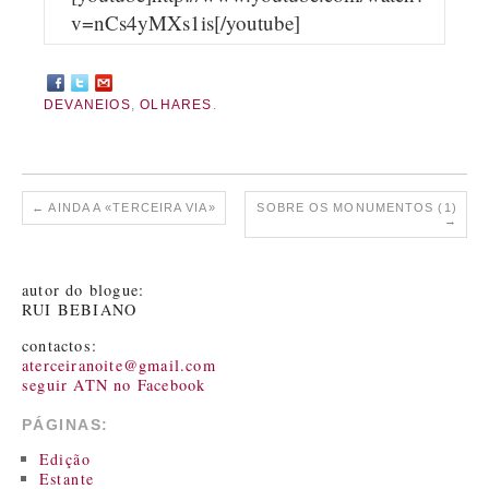
v=nCs4yMXs1is[/youtube]
DEVANEIOS
,
OLHARES
.
←
AINDA A «TERCEIRA VIA»
SOBRE OS MONUMENTOS (1)
→
autor do blogue:
RUI BEBIANO
contactos:
aterceiranoite@gmail.com
seguir ATN no Facebook
PÁGINAS:
Edição
Estante