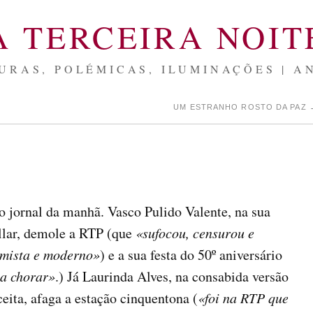
A TERCEIRA NOIT
URAS, POLÉMICAS, ILUMINAÇÕES | A
UM ESTRANHO ROSTO DA PAZ
ornal da manhã. Vasco Pulido Valente, na sua
illar, demole a RTP (que
«sufocou, censurou e
rmista e moderno»
) e a sua festa do 50º aniversário
a chorar»
.) Já Laurinda Alves, na consabida versão
ceita, afaga a estação cinquentona (
«foi na RTP que