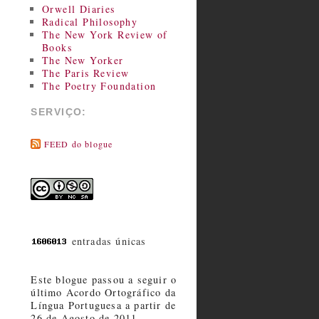
Orwell Diaries
Radical Philosophy
The New York Review of
Books
The New Yorker
The Paris Review
The Poetry Foundation
SERVIÇO:
FEED do blogue
entradas únicas
Este blogue passou a seguir o
último Acordo Ortográfico da
Língua Portuguesa a partir de
26 de Agosto de 2011