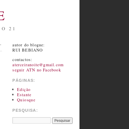
E
NO 21
autor do blogue:
→
RUI BEBIANO
contactos:
aterceiranoite@gmail.com
seguir ATN no Facebook
PÁGINAS:
Edição
Estante
Quiosque
PESQUISA: