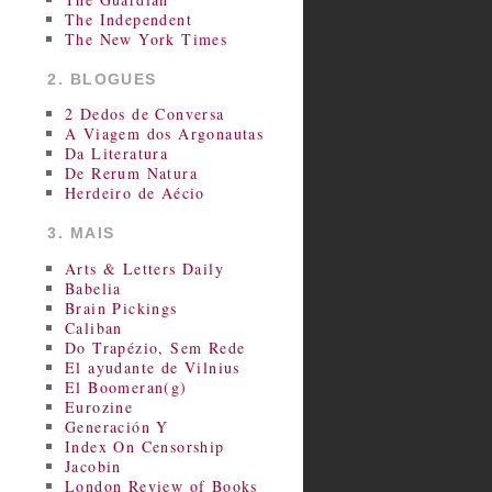
The Independent
The New York Times
2. BLOGUES
2 Dedos de Conversa
A Viagem dos Argonautas
Da Literatura
De Rerum Natura
Herdeiro de Aécio
3. MAIS
Arts & Letters Daily
Babelia
Brain Pickings
Caliban
Do Trapézio, Sem Rede
El ayudante de Vilnius
El Boomeran(g)
Eurozine
Generación Y
Index On Censorship
Jacobin
London Review of Books