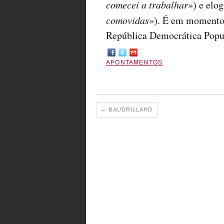
comecei a trabalhar»
) e elo
comovidas»
). É em momentos
República Democrática Popul
APONTAMENTOS
.
←
BAUDRILLARD