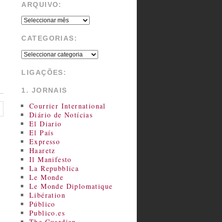
ARQUIVO:
CATEGORIAS:
LIGAÇÕES:
1. JORNAIS
Courrier International
Diário de Notícias
El Diario
El País
Expresso
Haaretz
Il Manifesto
La Repubblica
Le Monde
Le Monde Diplomatique
Libération
Público
Publico.es
The Guardian