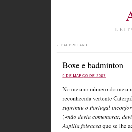
LEIT
←
BAUDRILLARD
Boxe e badminton
9 DE MARÇO DE 2007
No mesmo número do mesmo j
reconhecida vertente Caterp
suprimiu o Portugal inconfo
(
«não devia comemorar, devi
Aspilia foleacea
que se lhe a