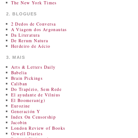
The New York Times
2. BLOGUES
2 Dedos de Conversa
A Viagem dos Argonautas
Da Literatura
De Rerum Natura
Herdeiro de Aécio
3. MAIS
Arts & Letters Daily
Babelia
Brain Pickings
Caliban
Do Trapézio, Sem Rede
El ayudante de Vilnius
El Boomeran(g)
Eurozine
Generación Y
Index On Censorship
Jacobin
London Review of Books
Orwell Diaries