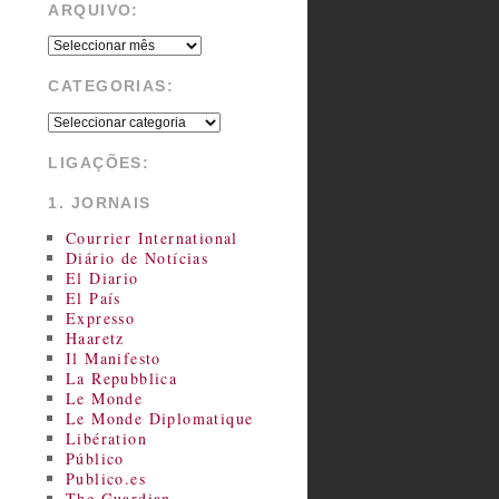
ARQUIVO:
CATEGORIAS:
LIGAÇÕES:
1. JORNAIS
Courrier International
Diário de Notícias
El Diario
El País
Expresso
Haaretz
Il Manifesto
La Repubblica
Le Monde
Le Monde Diplomatique
Libération
Público
Publico.es
The Guardian