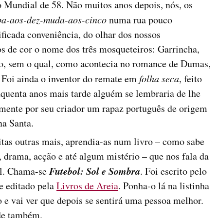
o Mundial de 58. Não muitos anos depois, nós, os
ba-aos-dez-muda-aos-cinco
numa rua pouco
ificada conveniência, do olhar dos nossos
s de cor o nome dos três mosqueteiros: Garrincha,
rto, sem o qual, como acontecia no romance de Dumas,
 Foi ainda o inventor do remate em
folha seca
, feito
nquenta anos mais tarde alguém se lembraria de lhe
amente por seu criador um rapaz português de origem
a Santa.
tas outras mais, aprendia-as num livro – como sabe
drama, acção e até algum mistério – que nos fala da
Futebol: Sol e Sombra
ol. Chama-se
. Foi escrito pelo
e editado pela
Livros de Areia
. Ponha-o lá na listinha
o e vai ver que depois se sentirá uma pessoa melhor.
de também.