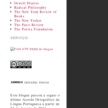
Orwell Diaries
Radical Philosophy
The New York Review of
Books
The New Yorker
The Paris Review
The Poetry Foundation
SERVIÇO:
FEED do blogue
entradas únicas
Este blogue passou a seguir o
último Acordo Ortográfico da
Língua Portuguesa a partir de