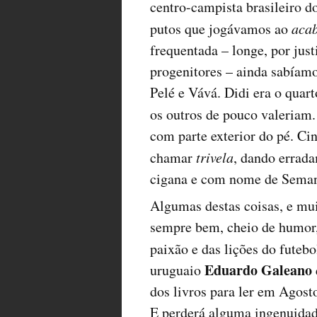
centro-campista brasileiro d
putos que jogávamos ao
aca
frequentada – longe, por just
progenitores – ainda sabíamo
Pelé e Vává. Didi era o qua
os outros de pouco valeriam.
com parte exterior do pé. Ci
chamar
trivela
, dando errad
cigana e com nome de Seman
Algumas destas coisas, e mui
sempre bem, cheio de humor, 
paixão e das lições do futeb
Eduardo Galeano
uruguaio
dos livros para ler em Agost
E perderá alguma ingenuida