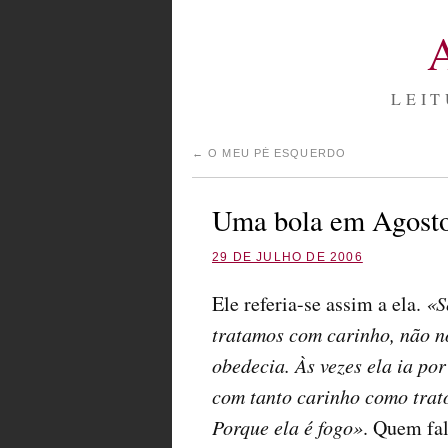
LEIT
←
O MEU PÉ ESQUERDO
Uma bola em Agost
29 DE JULHO DE 2006
Ele referia-se assim a ela.
«S
tratamos com carinho, não n
obedecia. Às vezes ela ia por 
com tanto carinho como trat
Porque ela é fogo»
. Quem fal