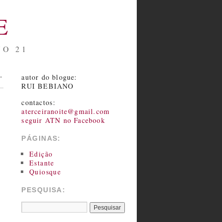
E
NO 21
autor do blogue:
→
RUI BEBIANO
contactos:
aterceiranoite@gmail.com
seguir ATN no Facebook
PÁGINAS:
Edição
Estante
Quiosque
PESQUISA: