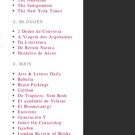
The Independent
The New York Times
2. BLOGUES
2 Dedos de Conversa
A Viagem dos Argonautas
Da Literatura
De Rerum Natura
Herdeiro de Aécio
3. MAIS
Arts & Letters Daily
Babelia
Brain Pickings
Caliban
Do Trapézio, Sem Rede
El ayudante de Vilnius
El Boomeran(g)
Eurozine
Generación Y
Index On Censorship
Jacobin
London Review of Books