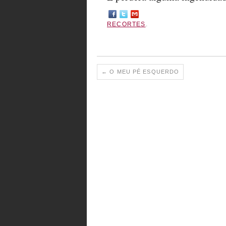
RECORTES
.
←
O MEU PÉ ESQUERDO