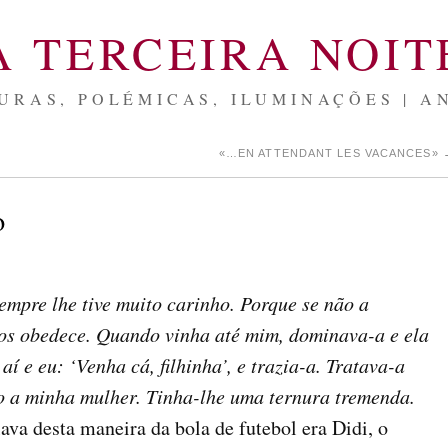
A TERCEIRA NOIT
URAS, POLÉMICAS, ILUMINAÇÕES | A
«…EN ATTENDANT LES VACANCES»
o
empre lhe tive muito carinho. Porque se não a
os obedece. Quando vinha até mim, dominava-a e ela
aí e eu: ‘Venha cá, filhinha’, e trazia-a. Tratava-a
o a minha mulher. Tinha-lhe uma ternura tremenda.
ava desta maneira da bola de futebol era Didi, o