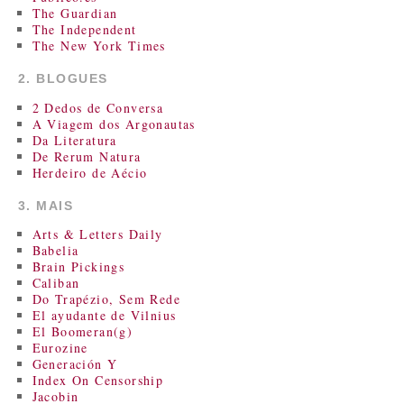
The Guardian
The Independent
The New York Times
2. BLOGUES
2 Dedos de Conversa
A Viagem dos Argonautas
Da Literatura
De Rerum Natura
Herdeiro de Aécio
3. MAIS
Arts & Letters Daily
Babelia
Brain Pickings
Caliban
Do Trapézio, Sem Rede
El ayudante de Vilnius
El Boomeran(g)
Eurozine
Generación Y
Index On Censorship
Jacobin