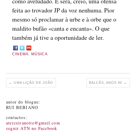
como aveludado. E será, creio, uma ofensa
feita ao trovador JP da voz nenhuma. Pior
mesmo só proclamar à urbe e à orbe que o
maldito bufão «canta e encanta». O que
também já tive a oportunidade de ler.
CINEMA
,
MÚSICA
.
←
UMA LIÇÃO DE JOÃO
BALCÃS, ANOS 90
→
autor do blogue:
RUI BEBIANO
contactos:
aterceiranoite@gmail.com
seguir ATN no Facebook