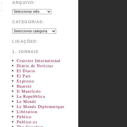
ARQUIVO:
CATEGORIAS:
LIGAÇÕES:
1. JORNAIS
Courrier International
Diário de Notícias
El Diario
El País
Expresso
Haaretz
Il Manifesto
La Repubblica
Le Monde
Le Monde Diplomatique
Libération
Público
Publico.es
The Guardian