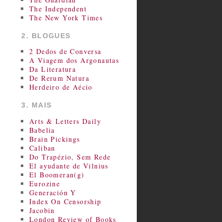
The Independent
The New York Times
2. BLOGUES
2 Dedos de Conversa
A Viagem dos Argonautas
Da Literatura
De Rerum Natura
Herdeiro de Aécio
3. MAIS
Arts & Letters Daily
Babelia
Brain Pickings
Caliban
Do Trapézio, Sem Rede
El ayudante de Vilnius
El Boomeran(g)
Eurozine
Generación Y
Index On Censorship
Jacobin
London Review of Books