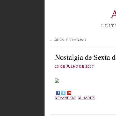
LEIT
←
CIRCO-MARAVILHAS
Nostalgia de Sexta 
13 DE JULHO DE 2007
DEVANEIOS
,
OLHARES
.