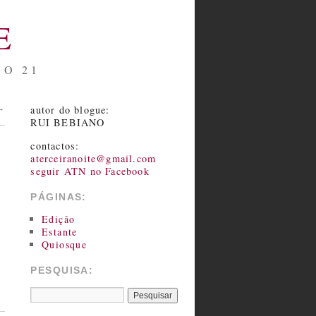
E
NO 21
autor do blogue:
→
RUI BEBIANO
contactos:
aterceiranoite@gmail.com
seguir ATN no Facebook
PÁGINAS:
Edição
Estante
Quiosque
PESQUISA: