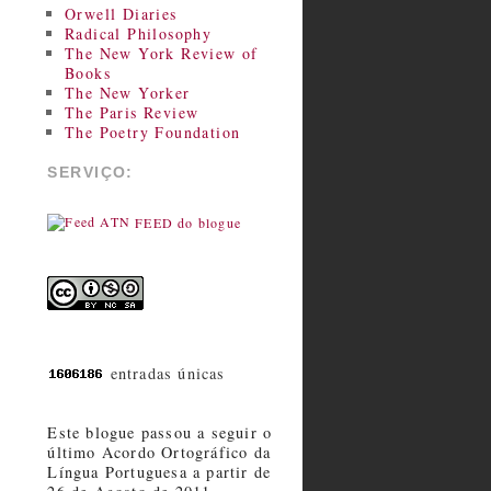
Orwell Diaries
Radical Philosophy
The New York Review of
Books
The New Yorker
The Paris Review
The Poetry Foundation
SERVIÇO:
FEED do blogue
entradas únicas
Este blogue passou a seguir o
último Acordo Ortográfico da
Língua Portuguesa a partir de