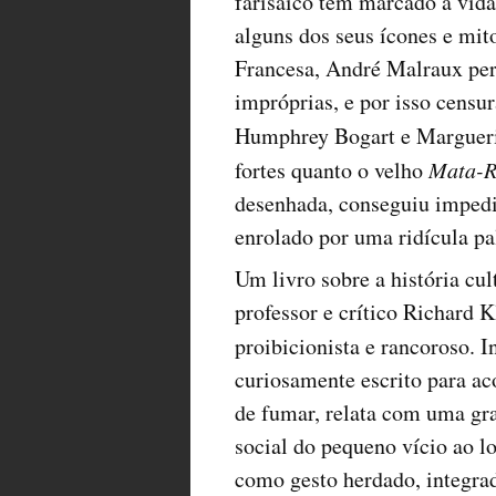
farisaico tem marcado a vid
alguns dos seus ícones e mit
Francesa, André Malraux perd
impróprias, e por isso censu
Humphrey Bogart e Margueri
fortes quanto o velho
Mata-R
desenhada, conseguiu impedir
enrolado por uma ridícula pa
Um livro sobre a história cul
professor e crítico Richard Kl
proibicionista e rancoroso. I
curiosamente escrito para ac
de fumar, relata com uma gr
social do pequeno vício ao l
como gesto herdado, integra