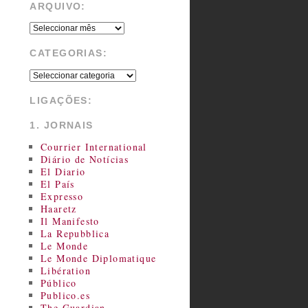
ARQUIVO:
CATEGORIAS:
LIGAÇÕES:
1. JORNAIS
Courrier International
Diário de Notícias
El Diario
El País
Expresso
Haaretz
Il Manifesto
La Repubblica
Le Monde
Le Monde Diplomatique
Libération
Público
Publico.es
The Guardian