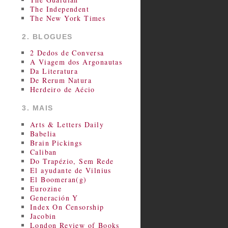
The Independent
The New York Times
2. BLOGUES
2 Dedos de Conversa
A Viagem dos Argonautas
Da Literatura
De Rerum Natura
Herdeiro de Aécio
3. MAIS
Arts & Letters Daily
Babelia
Brain Pickings
Caliban
Do Trapézio, Sem Rede
El ayudante de Vilnius
El Boomeran(g)
Eurozine
Generación Y
Index On Censorship
Jacobin
London Review of Books