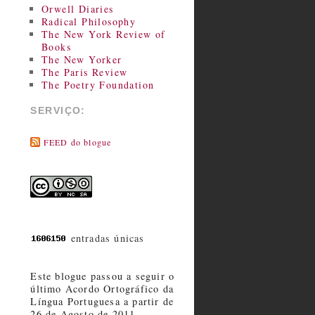
Orwell Diaries
Radical Philosophy
The New York Review of
Books
The New Yorker
The Paris Review
The Poetry Foundation
SERVIÇO:
FEED do blogue
entradas únicas
Este blogue passou a seguir o
último Acordo Ortográfico da
Língua Portuguesa a partir de
26 de Agosto de 2011