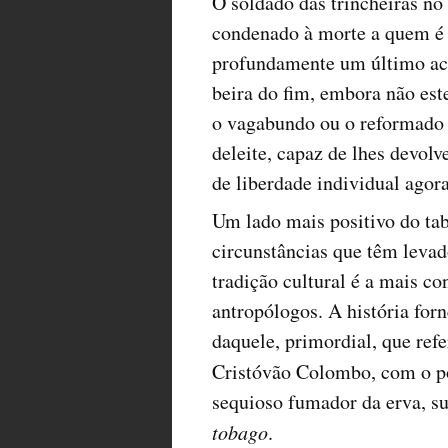
O soldado das trincheiras n
condenado à morte a quem é 
profundamente um último acto
beira do fim, embora não est
o vagabundo ou o reformado
deleite, capaz de lhes devol
de liberdade individual agor
Um lado mais positivo do tab
circunstâncias que têm leva
tradição cultural é a mais c
antropólogos. A história for
daquele, primordial, que ref
Cristóvão Colombo, com o 
sequioso fumador da erva, s
tobago
.