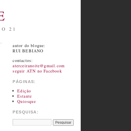
E
NO 21
autor do blogue:
RUI BEBIANO
contactos:
aterceiranoite@gmail.com
seguir ATN no Facebook
PÁGINAS:
Edição
Estante
Quiosque
PESQUISA: