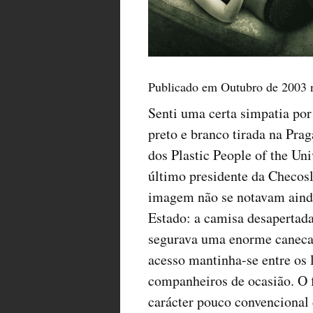
Publicado em Outubro de 2003 n
Senti uma certa simpatia por
preto e branco tirada na Pra
dos Plastic People of the Uni
último presidente da Checos
imagem não se notavam aind
Estado: a camisa desapertada
segurava uma enorme caneca d
acesso mantinha-se entre os 
companheiros de ocasião. O 
carácter pouco convencional