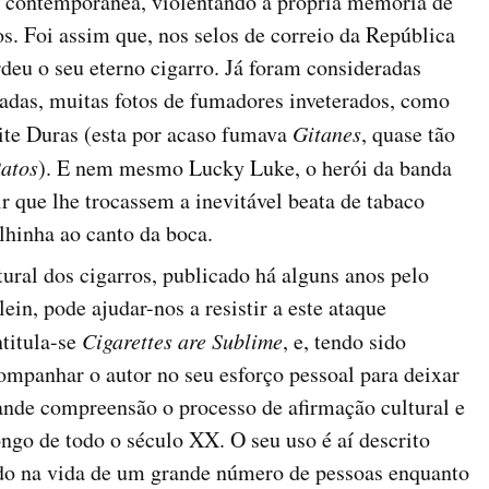
a contemporânea, violentando a própria memória de
os. Foi assim que, nos selos de correio da República
eu o seu eterno cigarro. Já foram consideradas
radas, muitas fotos de fumadores inveterados, como
te Duras (esta por acaso fumava
Gitanes
, quase tão
atos
). E nem mesmo Lucky Luke, o herói da banda
 que lhe trocassem a inevitável beata de tabaco
lhinha ao canto da boca.
tural dos cigarros, publicado há alguns anos pelo
ein, pode ajudar-nos a resistir a este ataque
ntitula-se
Cigarettes are Sublime
, e, tendo sido
ompanhar o autor no seu esforço pessoal para deixar
ande compreensão o processo de afirmação cultural e
ongo de todo o século XX. O seu uso é aí descrito
do na vida de um grande número de pessoas enquanto